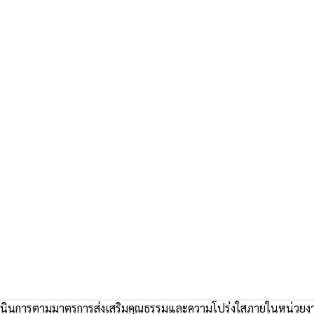
นินการตามมาตรการส่งเสริมคุณธรรมและความโปร่งใสภายในหน่วยง